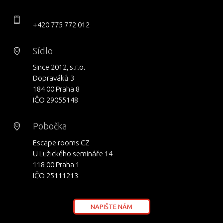
+420 775 772 012
Sídlo
Since 2012, s.r.o.
Dopraváků 3
184 00 Praha 8
IČO 29055148
Pobočka
Escape rooms CZ
U Lužického semináře 14
118 00 Praha 1
IČO 25111213
NAPIŠTE NÁM