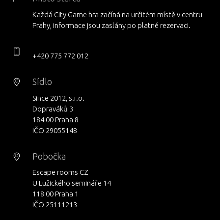
Každá City Game hra začíná na určitém místě v centru
Prahy, informace jsou zaslány po platné rezervaci.
+420 775 772 012
Sídlo
Since 2012, s.r.o.
Dopraváků 3
184 00 Praha 8
IČO 29055148
Pobočka
Escape rooms CZ
U Lužického semináře 14
118 00 Praha 1
IČO 25111213