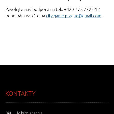
Zavolejte naši podporu na tel.: +420 775 772 012
nebo nám napište na
city.game.prague@gmail.com
.
KONTAKTY
Místo startu