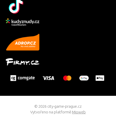
© 2026 city-game-prague.cz
Vytvořeno na platformě
Mioweb