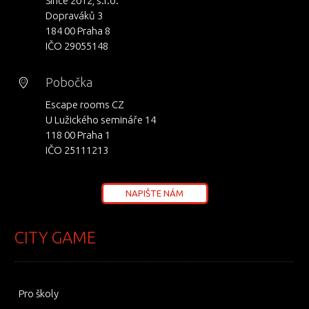
Since 2012, s.r.o.
Dopraváků 3
184 00 Praha 8
IČO 29055148
Pobočka
Escape rooms CZ
U Lužického semináře 14
118 00 Praha 1
IČO 25111213
NAPIŠTE NÁM
CITY GAME
Pro školy