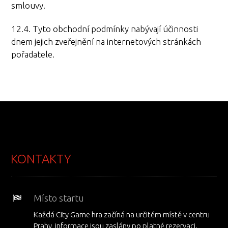
smlouvy.
12.4. Tyto obchodní podmínky nabývají účinnosti
dnem jejich zveřejnění na internetových stránkách
pořadatele.
KONTAKTY
Místo startu
Každá City Game hra začíná na určitém místě v centru
Prahy, informace jsou zaslány po platné rezervaci.