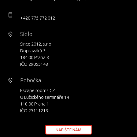
+420 775 772 012
Sídlo
Since 2012, s.r.o.
Dopraváků 3
184 00 Praha 8
IČO 29055148
Pobočka
Escape rooms CZ
U Lužického semináře 14
118 00 Praha 1
IČO 25111213
NAPIŠTE NÁM