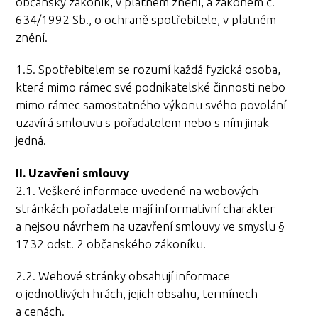
občanský zákoník, v platném znění, a zákonem č.
634/1992 Sb., o ochraně spotřebitele, v platném
znění.
1.5. Spotřebitelem se rozumí každá fyzická osoba,
která mimo rámec své podnikatelské činnosti nebo
mimo rámec samostatného výkonu svého povolání
uzavírá smlouvu s pořadatelem nebo s ním jinak
jedná.
II. Uzavření smlouvy
2.1. Veškeré informace uvedené na webových
stránkách pořadatele mají informativní charakter
a nejsou návrhem na uzavření smlouvy ve smyslu §
1732 odst. 2 občanského zákoníku.
2.2. Webové stránky obsahují informace
o jednotlivých hrách, jejich obsahu, termínech
a cenách.